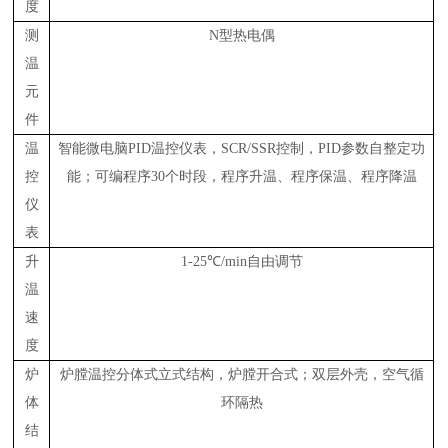
度
测
N型热电偶
温
元
件
温
智能微电脑PID温控仪表，
SCR/SSR
控制，
PID
参数自整定功
控
能；可编程序30个时段，程序升温、程序保温、程序降温
仪
表
升
1-25℃/min自由调节
温
速
度
炉
炉膛温控分体式立式结构，炉膛开合式；双层外壳，空气循
体
环隔热
结