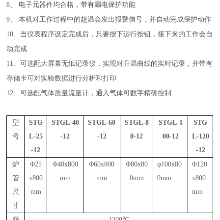
8、
电子元器件均合格
，带有漏电保护功能
9、
本机对工作过程中的超温会发出报警信号，并自动完成保护动作
10、当仪表程序设定完成后，只要按下运行按钮，接下来的工作会自
动完成
1
1
、可选配大屏幕无纸记录仪，实现对升温曲线的实时记录，并带有
存储卡可对实验数据进行分析和打印
1
2
、可选配气体质量流量计，通入气体可数字精确控制
型
STG
STGL-40
STGL-60
STGL-8
STGL-1
STG
号
L-25
-12
-12
0-12
00-12
L-120
-12
-12
炉
Φ25
Φ40x800
Φ60x800
Φ80x80
φ100x80
Φ120
管
x800
mm
mm
0mm
0mm
x800
尺
mm
mm
寸
额
1200℃