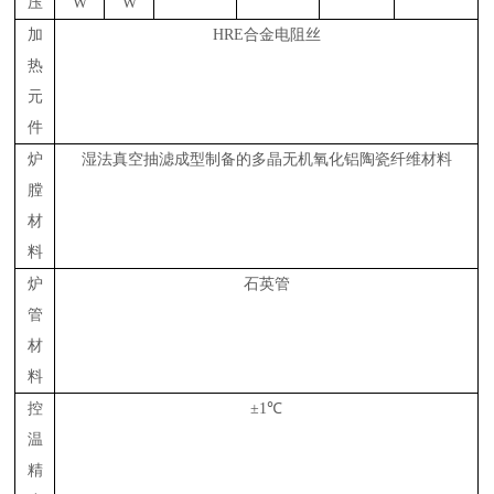
压
W
W
加
HRE合金电阻丝
热
元
件
炉
湿法真空抽滤成型制备的多晶无机氧化铝陶瓷纤维材料
膛
材
料
炉
石英管
管
材
料
控
±1℃
温
精