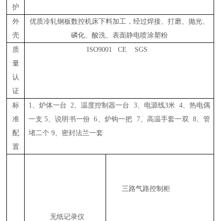
护
外
优质冷轧钢板数控机床下料加工，经过焊接、打磨、抛光、
壳
磷化、酸洗、表面静电喷涂塑粉
质
ISO9001 CE SGS
量
认
证
标
1、炉体一台 2、温度控制器一台
3
、电源线
3
米
4
、热电偶
准
一支
5
、说明书一份
6、炉钩一把
7
、高温手套一双
8
、管
配
堵二个 9、密封法兰一套
置
三路气路控制柜
无纸记录仪