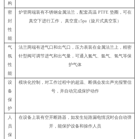
构
密
炉管两端装有不锈钢金属法兰，配套高温 PTFE 垫圈，可在
封
真空下进行工作， 真空度≤5pa（旋片式真空泵）
性
能
气
法兰两端有进气口和出气口，压力表装在金属法兰上，精密
氛
针型阀可调节进气和出气量，可通入氮气、氩气、氢气等保
性
护气体
能
设
模块化控制，对工作过程中的超温、断偶会发出声光报警信
备
号，并自动完成保护动作
保
护
人
在设备上装有空开断路器，如发生短路漏电情况时会自动弹
员
开，能保护设备和操作人员
保