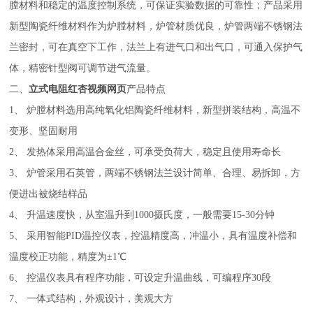
膛材料和稳定的温度控制系统，可保证实验数据的可靠性；产品采用
新型陶瓷纤维材料作为炉膛材料，炉管材质优良，炉管两端不锈钢法
兰密封，可在真空下工作，法兰上有进气口和出气口，可通入保护气
体，精密针型阀可调节进气流量。
二、
立式电阻红杏视频网页
产品特点
1、
炉膛材料选用
高纯氧化铝
陶瓷纤维材料，
新型拼装结构，
高温不
变形、
坚固耐用
2、
发热体采用高温合金丝，可承受负荷大，稳定且使用寿命长
3、
炉管采用石英管，两端不锈钢法兰设计简单、合理、易拆卸，方
便进出被烧结样品
4、
升温速度快，从室温升到1000摄氏度，一般需要15-30分钟
5、
采用智能PID温控仪表，
控温精度高，冲温小，具有温度补偿和
温度校正功能，精度为±1℃
6、
控温仪表具有程序功能，可设定升温曲线，可编程序
30段
7、
一体式结构，
外观设计，
美观大方